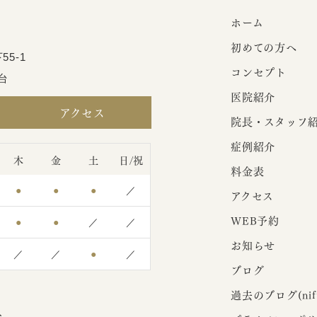
ホーム
初めての方へ
55-1
コンセプト
台
医院紹介
アクセス
院長・スタッフ
症例紹介
木
金
土
日/祝
料金表
●
●
●
／
アクセス
WEB予約
●
●
／
／
お知らせ
／
／
●
／
ブログ
過去のブログ(nifty