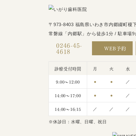
〒973-8403 福島県いわき市内郷綴町榎下
常磐線「内郷駅」から徒歩1分 / 駐車場9
0246-45-
WEB予約
4618
診療受付時間
月
火
水
9:00〜12:00
●
●
／
14:00〜17:00
●
●
／
14:00〜16:15
／
／
／
※休診日：水曜、日曜、祝日