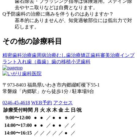
歯石除去・ブラッシング指導は保険適用。ステイン除
去やヤニ取りなどは自費となります。
Q
予防歯科の治療に痛みを伴うものはありますか？
基本的にありませんが、知覚過敏部位には低出力で対
応します。
その他の診療科目
精密歯科治療
歯周病治療
むし歯治療
矯正歯科
審美治療
インプ
ラント
入れ歯（義歯）
歯の移植
小児歯科
〒973-8403 福島県いわき市内郷綴町榎下55-1
常磐線「内郷駅」から徒歩1分 / 駐車場9台
0246-45-4618
WEB予約
アクセス
診療受付時間
月
火
水
木
金
土
日/祝
9:00〜12:00
●
●
／
●
●
●
／
14:00〜17:00
●
●
／
●
●
／
／
14:00〜16:15
／
／
／
／
／
●
／