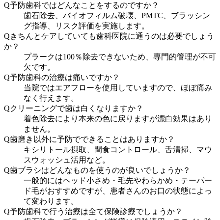
Q
予防歯科ではどんなことをするのですか？
歯石除去、バイオフィルム破壊、PMTC、ブラッシン
グ指導、リスク評価を実施します。
Q
きちんとケアしていても歯科医院に通うのは必要でしょう
か？
プラークは100％除去できないため、専門的管理が不可
欠です。
Q
予防歯科の治療は痛いですか？
当院ではエアフローを使用していますので、ほぼ痛み
なく行えます。
Q
クリーニングで歯は白くなりますか？
着色除去により本来の色に戻りますが漂白効果はあり
ません。
Q
歯磨き以外に予防でできることはありますか？
キシリトール摂取、間食コントロール、舌清掃、マウ
スウォッシュ活用など。
Q
歯ブラシはどんなものを使うのが良いでしょうか？
一般的にはヘッド小さめ・毛先やわらかめ・テーパー
ド毛がおすすめですが、患者さんのお口の状態によっ
て変わります。
Q
予防歯科で行う治療は全て保険診療でしょうか？