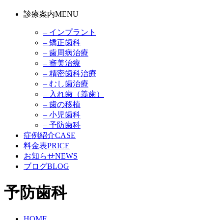
診療案内
MENU
– インプラント
– 矯正歯科
– 歯周病治療
– 審美治療
– 精密歯科治療
– むし歯治療
– 入れ歯（義歯）
– 歯の移植
– 小児歯科
– 予防歯科
症例紹介
CASE
料金表
PRICE
お知らせ
NEWS
ブログ
BLOG
予防歯科
HOME