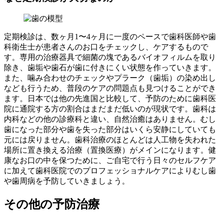
定期検診は、数ヶ月1〜4ヶ月に一度のペースで歯科医師や歯
科衛生士が患者さんのお口をチェックし、ケアするもので
す。専用の治療器具で細菌の塊であるバイオフィルムを取り
除き、歯垢や歯石が歯に付きにくい状態を作っていきます。
また、噛み合わせのチェックやプラーク（歯垢）の染め出し
なども行うため、普段のケアの問題点も見つけることができ
ます。日本では他の先進国と比較して、予防のために歯科医
院に通院する方の割合はまだまだ低いのが現状です。歯科は
内科などの他の診療科と違い、自然治癒はありません。むし
歯になった部分や歯を失った部分はいくら安静にしていても
元には戻りません。歯科治療のほとんどは人工物を失われた
場所に置き換える治療（置換医療）がメインになります。健
康なお口の中を保つために、ご自宅で行う日々のセルフケア
に加えて歯科医院でのプロフェッショナルケアによりむし歯
や歯周病を予防していきましょう。
その他の予防治療