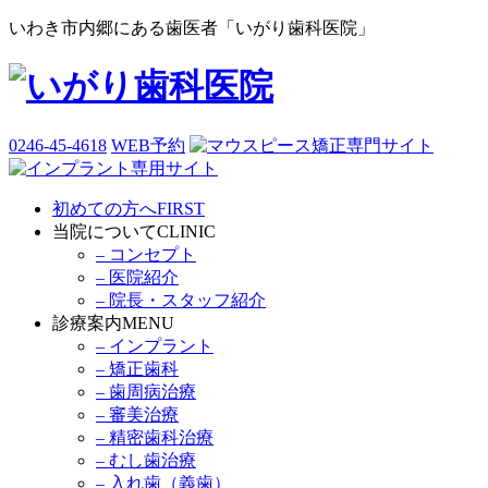
いわき市内郷にある歯医者「いがり歯科医院」
0246-45-4618
WEB予約
初めての方へ
FIRST
当院について
CLINIC
– コンセプト
– 医院紹介
– 院長・スタッフ紹介
診療案内
MENU
– インプラント
– 矯正歯科
– 歯周病治療
– 審美治療
– 精密歯科治療
– むし歯治療
– 入れ歯（義歯）