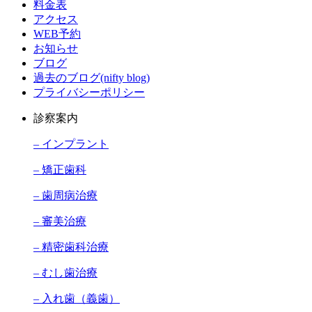
料金表
アクセス
WEB予約
お知らせ
ブログ
過去のブログ(nifty blog)
プライバシーポリシー
診察案内
– インプラント
– 矯正歯科
– 歯周病治療
– 審美治療
– 精密歯科治療
– むし歯治療
– 入れ歯（義歯）