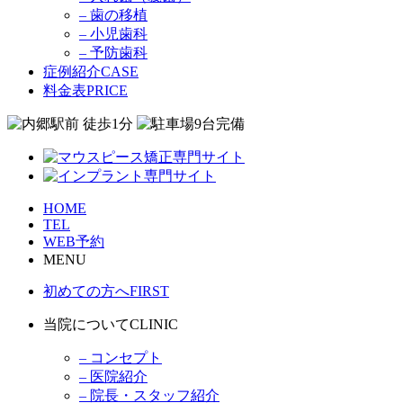
– 歯の移植
– 小児歯科
– 予防歯科
症例紹介
CASE
料金表
PRICE
HOME
TEL
WEB予約
MENU
初めての方へ
FIRST
当院について
CLINIC
– コンセプト
– 医院紹介
– 院長・スタッフ紹介