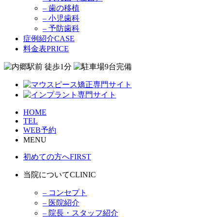
– 歯の移植
– 小児歯科
– 予防歯科
症例紹介
CASE
料金表
PRICE
HOME
TEL
WEB予約
MENU
初めての方へ
FIRST
当院について
CLINIC
– コンセプト
– 医院紹介
– 院長・スタッフ紹介