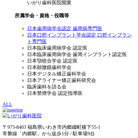
いがり歯科医院開業
所属学会・資格・役職等
日本歯周病学会認定 歯周病専門医
日本口腔インプラント学会認定 口腔インプラン
ト専門医
日本臨床歯周病学会 認定医
日本臨床歯周病学会 歯周インプラント認定医
日本顎咬合学会 認定医
日本顕微鏡歯科学会
日本デジタル矯正歯科学会
日本アライナー矯正歯科研究会
臨床歯科を語る会
日本禁煙学会 認定指導医
ALL
〒973-8403 福島県いわき市内郷綴町榎下55-1
常磐線「内郷駅」から徒歩1分 / 駐車場9台