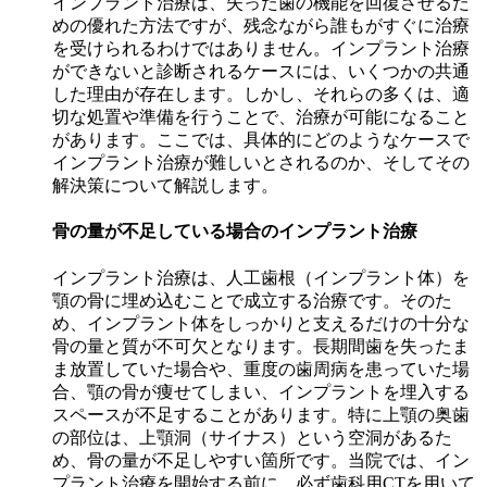
インプラント治療は、失った歯の機能を回復させるた
めの優れた方法ですが、残念ながら誰もがすぐに治療
を受けられるわけではありません。インプラント治療
ができないと診断されるケースには、いくつかの共通
した理由が存在します。しかし、それらの多くは、適
切な処置や準備を行うことで、治療が可能になること
があります。ここでは、具体的にどのようなケースで
インプラント治療が難しいとされるのか、そしてその
解決策について解説します。
骨の量が不足している場合のインプラント治療
インプラント治療は、人工歯根（インプラント体）を
顎の骨に埋め込むことで成立する治療です。そのた
め、インプラント体をしっかりと支えるだけの十分な
骨の量と質が不可欠となります。長期間歯を失ったま
ま放置していた場合や、重度の歯周病を患っていた場
合、顎の骨が痩せてしまい、インプラントを埋入する
スペースが不足することがあります。特に上顎の奥歯
の部位は、上顎洞（サイナス）という空洞があるた
め、骨の量が不足しやすい箇所です。当院では、イン
プラント治療を開始する前に、必ず歯科用CTを用いて