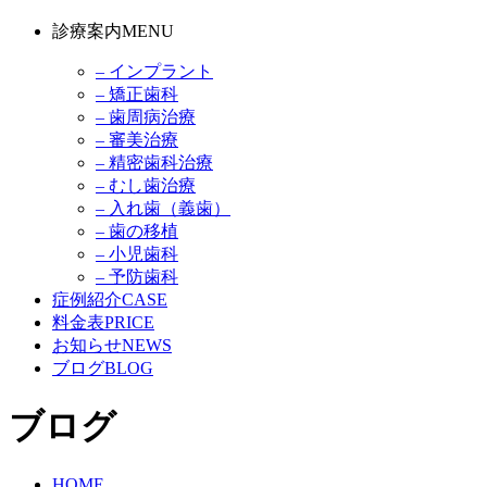
診療案内
MENU
– インプラント
– 矯正歯科
– 歯周病治療
– 審美治療
– 精密歯科治療
– むし歯治療
– 入れ歯（義歯）
– 歯の移植
– 小児歯科
– 予防歯科
症例紹介
CASE
料金表
PRICE
お知らせ
NEWS
ブログ
BLOG
ブログ
HOME