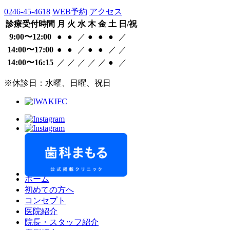
0246-45-4618
WEB予約
アクセス
診療受付時間
月
火
水
木
金
土
日/祝
9:00〜12:00
●
●
／
●
●
●
／
14:00〜17:00
●
●
／
●
●
／
／
14:00〜16:15
／
／
／
／
／
●
／
※休診日：水曜、日曜、祝日
ホーム
初めての方へ
コンセプト
医院紹介
院長・スタッフ紹介