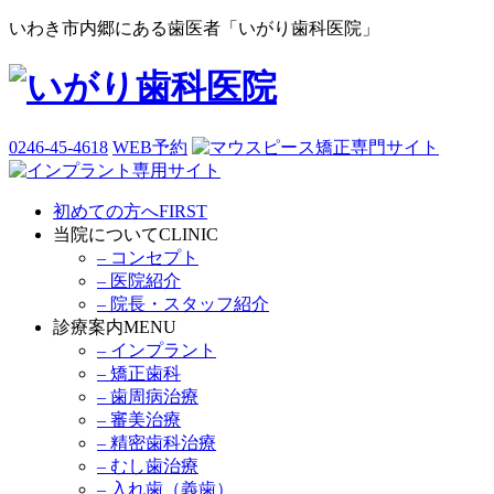
いわき市内郷にある歯医者「いがり歯科医院」
0246-45-4618
WEB予約
初めての方へ
FIRST
当院について
CLINIC
– コンセプト
– 医院紹介
– 院長・スタッフ紹介
診療案内
MENU
– インプラント
– 矯正歯科
– 歯周病治療
– 審美治療
– 精密歯科治療
– むし歯治療
– 入れ歯（義歯）