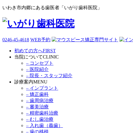
いわき市内郷にある歯医者「いがり歯科医院」
0246-45-4618
WEB予約
初めての方へ
FIRST
当院について
CLINIC
– コンセプト
– 医院紹介
– 院長・スタッフ紹介
診療案内
MENU
– インプラント
– 矯正歯科
– 歯周病治療
– 審美治療
– 精密歯科治療
– むし歯治療
– 入れ歯（義歯）
– 歯の移植