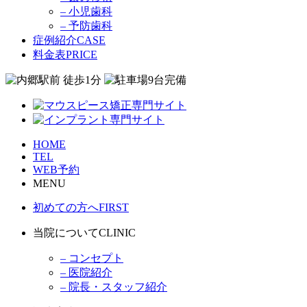
– 小児歯科
– 予防歯科
症例紹介
CASE
料金表
PRICE
HOME
TEL
WEB予約
MENU
初めての方へ
FIRST
当院について
CLINIC
– コンセプト
– 医院紹介
– 院長・スタッフ紹介