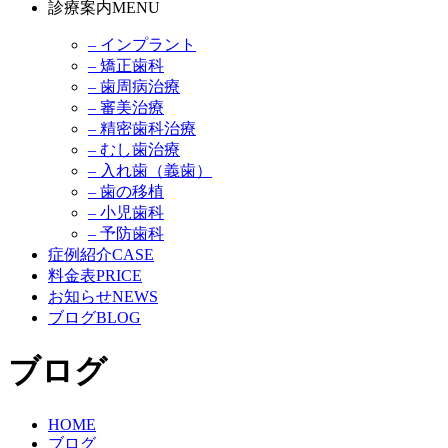
診療案内
MENU
– インプラント
– 矯正歯科
– 歯周病治療
– 審美治療
– 精密歯科治療
– むし歯治療
– 入れ歯（義歯）
– 歯の移植
– 小児歯科
– 予防歯科
症例紹介
CASE
料金表
PRICE
お知らせ
NEWS
ブログ
BLOG
ブログ
HOME
ブログ