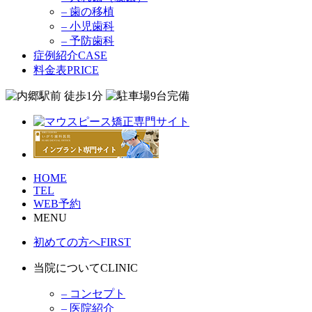
– 歯の移植
– 小児歯科
– 予防歯科
症例紹介
CASE
料金表
PRICE
HOME
TEL
WEB予約
MENU
初めての方へ
FIRST
当院について
CLINIC
– コンセプト
– 医院紹介