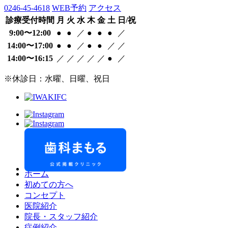
0246-45-4618
WEB予約
アクセス
診療受付時間
月
火
水
木
金
土
日/祝
9:00〜12:00
●
●
／
●
●
●
／
14:00〜17:00
●
●
／
●
●
／
／
14:00〜16:15
／
／
／
／
／
●
／
※休診日：水曜、日曜、祝日
ホーム
初めての方へ
コンセプト
医院紹介
院長・スタッフ紹介
症例紹介