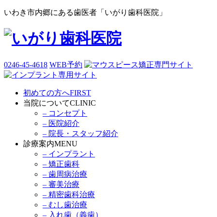
いわき市内郷にある歯医者「いがり歯科医院」
0246-45-4618
WEB予約
初めての方へ
FIRST
当院について
CLINIC
– コンセプト
– 医院紹介
– 院長・スタッフ紹介
診療案内
MENU
– インプラント
– 矯正歯科
– 歯周病治療
– 審美治療
– 精密歯科治療
– むし歯治療
– 入れ歯（義歯）