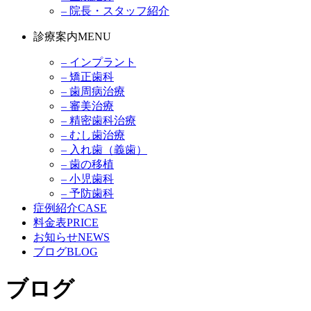
– 院長・スタッフ紹介
診療案内
MENU
– インプラント
– 矯正歯科
– 歯周病治療
– 審美治療
– 精密歯科治療
– むし歯治療
– 入れ歯（義歯）
– 歯の移植
– 小児歯科
– 予防歯科
症例紹介
CASE
料金表
PRICE
お知らせ
NEWS
ブログ
BLOG
ブログ