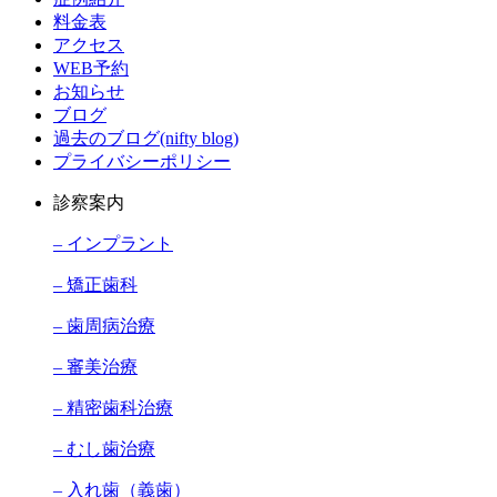
料金表
アクセス
WEB予約
お知らせ
ブログ
過去のブログ(nifty blog)
プライバシーポリシー
診察案内
– インプラント
– 矯正歯科
– 歯周病治療
– 審美治療
– 精密歯科治療
– むし歯治療
– 入れ歯（義歯）